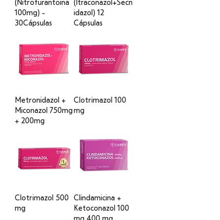
(Nitrofurantoina
(Itraconazol+Secn
100mg) -
idazol) 12
30Cápsulas
Cápsulas
Metronidazol +
Clotrimazol 100
Miconazol 750mg
mg
+ 200mg
Clotrimazol 500
Clindamicina +
mg
Ketoconazol 100
mg 400 mg