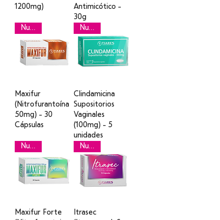
1200mg)
Antimicótico -
30g
Nuevo
Nuevo
Maxifur
Clindamicina
(Nitrofurantoína
Supositorios
50mg) - 30
Vaginales
Cápsulas
(100mg) - 5
unidades
Nuevo
Nuevo
Maxifur Forte
Itrasec