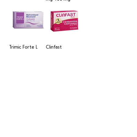
Trimic Forte L
Clinfast
Óvulos
(clindamicina+clot
(Metronidazol +
rimazol)
Miconazol +
Lidocaína)
Clotrimazol en
Clotrimazol en
Crema Vaginal al
Crema Tópica/
1%
Vaginal al 2%