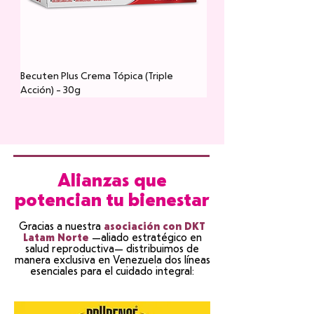
Becuten Plus Crema Tópica (Triple
Acción) - 30g
Nuevo
Nuevo
Nuevo
Nuevo
Nuevo
Nuevo
Nuevo
Nuevo
Nuevo
Nuevo
Alianzas que
potencian tu bienestar
Gracias a nuestra
asociación con DKT
Latam Norte
—aliado estratégico en
salud reproductiva— distribuimos de
manera exclusiva en Venezuela dos líneas
esenciales para el cuidado integral:
Betaskin Crema Tópica (Betametasona
Clobeskin Crema Tópica (Clobetasol
Ketoconazol Crema Tópica (BP 2%) -
Ketoconazol Champú (BP 2%) -
Ketogel Gel Tópico (Ketoprofeno 2.5%)
Lidocaína Gel (Clorhidrato BP 2%) -
Micotrin Polvo Medicado para Pies
Muproskin Ungüento (Mupirocina USP
Protoskin Crema Tópica (Sulfadiazina de
Bacitracina Zinc USP (500 U.I./g) -
Terbifeet Crema Tópica (Terbinafina 1%)
Clinda Skin (Clindamicina 1% Gel Tópico)
Heparoid Gel Tópico (Heparina Sódica