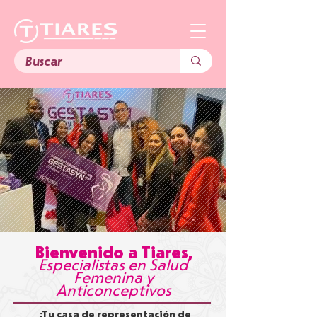
Bienvenido a Tiares,
Especialistas en Salud
Femenina y
Anticonceptivos
¡T
u casa de representación de