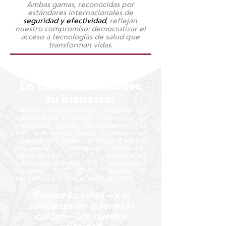
Ambas gamas, reconocidas por
estándares internacionales de
seguridad y efectividad
, reflejan
nuestro compromiso: democratizar el
acceso a tecnologías de salud que
transforman vidas.
En TIARES, nos mueve
tu bienestar
Sabemos que conseguir medicinas de
calidad para tu hogar o farmacia en
Venezuela puede ser complejo. Por
eso, trabajamos mano a mano con
médicos que exigen lo mejor para sus
pacientes. Ofrecemos productos
farmacéuticos certificados
internacionalmente (FDA, Conformidad
Europea, ISO, OMS), donde la
excelencia y el precio justo se unen.
Porque tu salud —y la
confianza de quienes la
cuidan— son nuestra