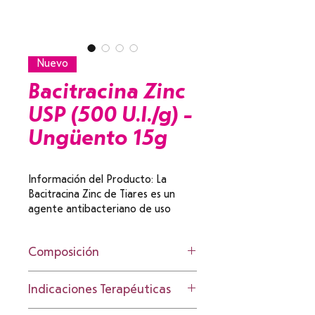
Nuevo
Bacitracina Zinc
USP (500 U.I./g) -
Ungüento 15g
Información del Producto: La 
Bacitracina Zinc de Tiares es un 
agente antibacteriano de uso 
tópico, formulado según los 
estándares USP. Este 
Composición
medicamento pertenece al grupo 
de los antibióticos polipéptidos y 
Cada gramo de ungüento 
está diseñado para el tratamiento 
Indicaciones Terapéuticas
contiene:
coadyuvante en procesos 
Bacitracina Zinc USP: 500 
infecciosos cutáneos causados por 